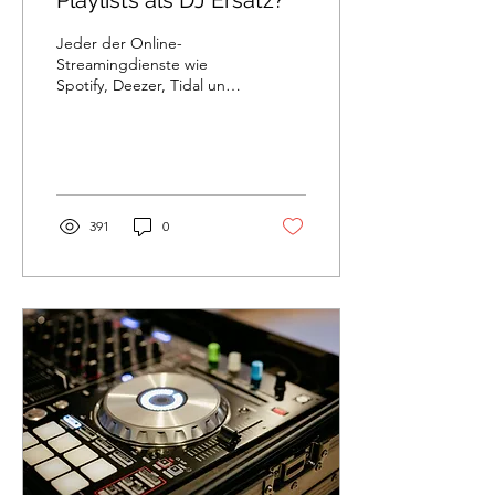
Playlists als DJ Ersatz?
Jeder der Online-
Streamingdienste wie
Spotify, Deezer, Tidal und
co. nutzt, wird sich schon
mal seine eigene Playlist
mit seinen...
391
0